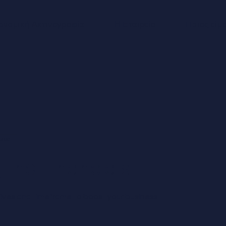
ονομική Ακτινογραφία
Η Εταιρεία
Ποιος είμα
κτυο
g the Financials
tives and timeframe to boost your business