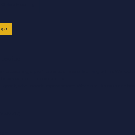
Online Meeting
ώρα
ηρεσίας
 into creating a profitable business is learning within. We look 
business and financial status.
ut great, what needs improvement. What are the risks and 
ινωνίας
.com