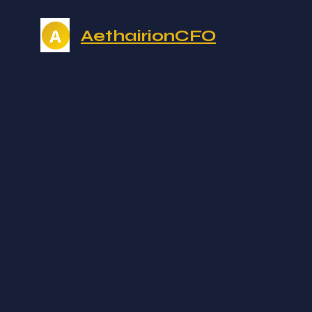
AethairionCFO
Οικ
Διατίθεται στο Διαδί
Buildin
Setting the objec
Free