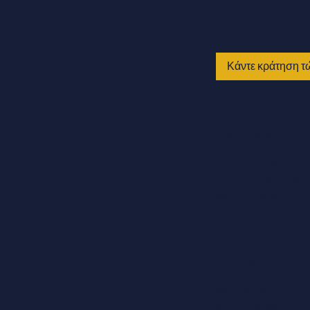
1 ώ
1
Free
Κάντε κράτηση τ
Περιγραφή υπ
The very first step
company's current 
What is working o
Στοιχεία επικο
6949397573
aethairion@gmail